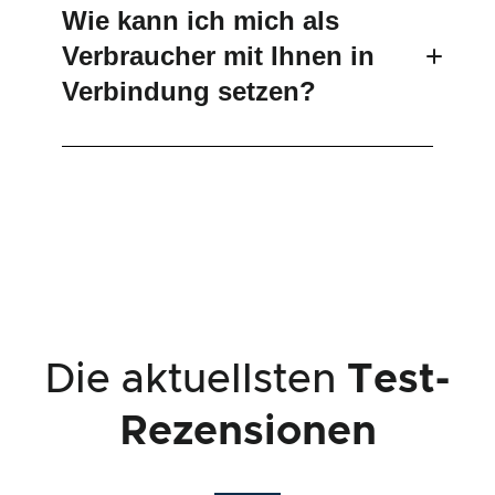
Wie kann ich mich als
dieser Seite
Verbraucher mit Ihnen in
Verbindung setzen?
info@pruefengel.de
info@pruefengel.de
Die aktuellsten
Test-
Rezensionen