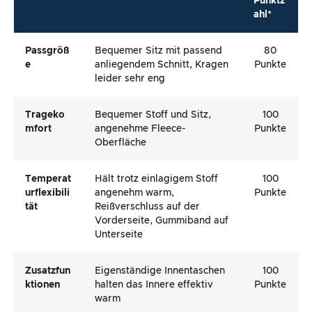
Punktz
ahl*
Passgröß
Bequemer Sitz mit passend
80
E
anliegendem Schnitt, Kragen
Punkte
leider sehr eng
Trageko
Bequemer Stoff und Sitz,
100
Mfort
angenehme Fleece-
Punkte
Oberfläche
Temperat
Hält trotz einlagigem Stoff
100
Urflexibili
angenehm warm,
Punkte
Tät
Reißverschluss auf der
Vorderseite, Gummiband auf
Unterseite
Zusatzfun
Eigenständige Innentaschen
100
Ktionen
halten das Innere effektiv
Punkte
warm