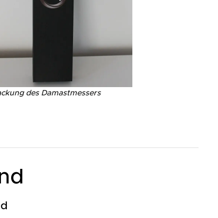
ckung des Damastmessers
and
ld