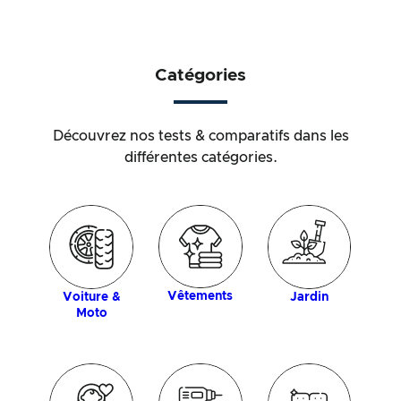
Catégories
Découvrez nos tests & comparatifs dans les
différentes catégories.
ique
Anim
com
Vêtements
Voiture &
Jardin
Moto