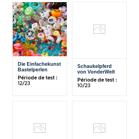
Die Einfachekunst
Schaukelpferd
Bastelperlen
von VonderWelt
Période de test :
Période de test :
12/23
10/23