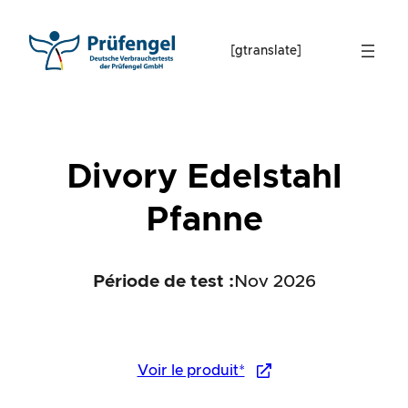
Skip
to
[gtranslate]
content
Divory Edelstahl
Pfanne
Période de test :
Nov 2026
Voir le produit*