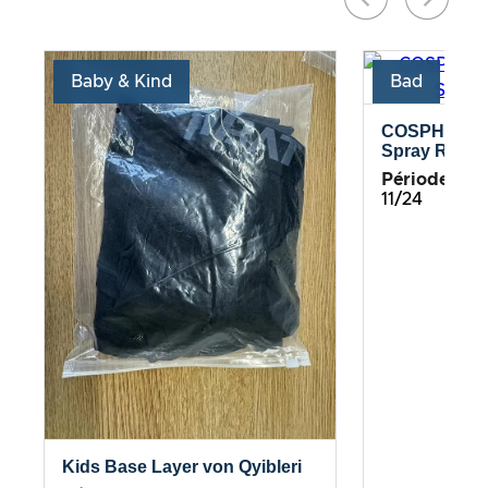
Baby & Kind
Bad
COSPHERA –
Spray Rosma
Période de te
11/24
Kids Base Layer von Qyibleri