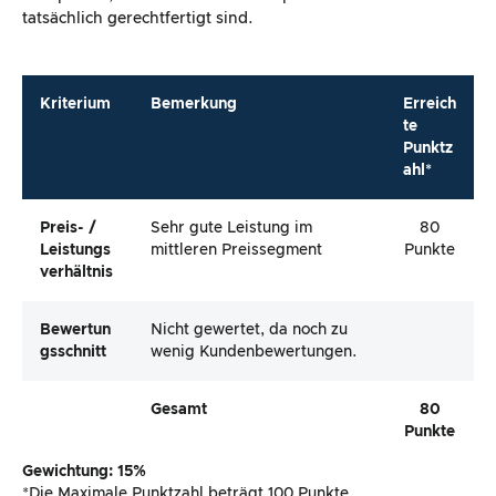
tatsächlich gerechtfertigt sind.
Kriterium
Bemerkung
Erreich
te
Punktz
ahl*
Preis- /
Sehr gute Leistung im
80
Leistungs
mittleren Preissegment
Punkte
Verhältnis
Bewertun
Nicht gewertet, da noch zu
Gsschnitt
wenig Kundenbewertungen.
Gesamt
80
Punkte
Gewichtung: 15%
*Die Maximale Punktzahl beträgt 100 Punkte