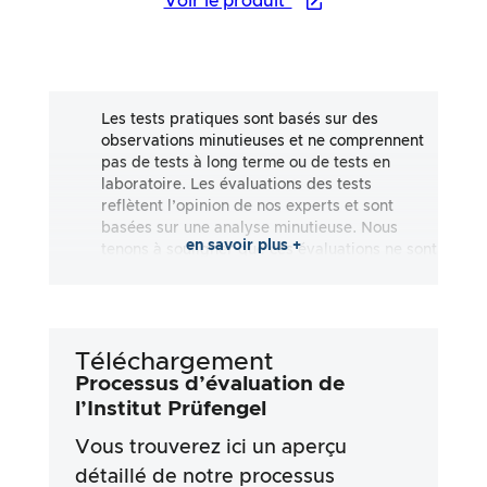
Voir le produit*
Les tests pratiques sont basés sur des
observations minutieuses et ne comprennent
pas de tests à long terme ou de tests en
laboratoire. Les évaluations des tests
reflètent l’opinion de nos experts et sont
basées sur une analyse minutieuse. Nous
en savoir plus +
tenons à souligner que ces évaluations ne sont
pas exhaustives et qu’elles reflètent aussi
bien des impressions subjectives
qu’objectives. Les évaluations sont effectuées
en toute bonne foi, sans qu’aucune
Téléchargement
responsabilité ne soit assumée quant à
l’exactitude ou à l’exhaustivité des résultats
Processus d’évaluation de
des tests. Il est important de noter que nos
l’Institut Prüfengel
tests ne sont pas basés sur des prescriptions
Vous trouverez ici un aperçu
légales, des effets médicaux ou des
ingrédients spécifiques des produits. Nous
détaillé de notre processus