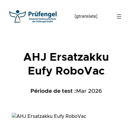
Skip
to
[gtranslate]
content
AHJ Ersatzakku
Eufy RoboVac
Période de test :
Mar 2026