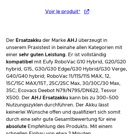
Voir le produit*
Der
Ersatzakku
der Marke
AHJ
überzeugt in
unserem Praxistest in beinahe allen Kategorien mit
einer
sehr guten Leistung
. Er ist vollständig
kompatibel
mit Eufy RoboVac G10 Hybrid, G20/G20
hybrid, G15, G30/G30 Edge/G30 Hybrid/G30 Verge,
G40/G40 hybrid; RoboVac 11/11S/11S MAX, 12,
15C/15C MAX/15T, 25C/25C Max, 30/30C/30 Max,
35C; Ecovacs Deebot N79/N79S/DN622, Tesvor
X500. Der
AHJ Ersatzakku
kann bis zu 300–500
Nutzungszyklen durchführen. Der Akku lässt
keinerlei Wünsche offen und qualifiziert sich somit
durch eine sehr gute Gesamtbewertung für eine
absolute
Empfehlung des Produkts. Mit einem
schnellen Einbau von etwa 2 Minuten.