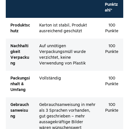
Punktz
ahl*
Produktsc
Karton ist stabil, Produkt
100
Hutz
ausreichend geschützt
Punkte
Nachhalti
Auf unnötigen
100
Gkeit
Verpackungsmüll wurde
Punkte
Verpacku
verzichtet, keine
Ng
Verwendung von Plastik
Packungsi
Vollständig
100
Nhalt &
Punkte
Umfang
Gebrauch
Gebrauchsanweisung in mehr
100
Sanweisu
als 3 Sprachen vorhanden,
Punkte
Ng
gut geschrieben – mehr
aussagekräftige Bilder
wären wünschenswert