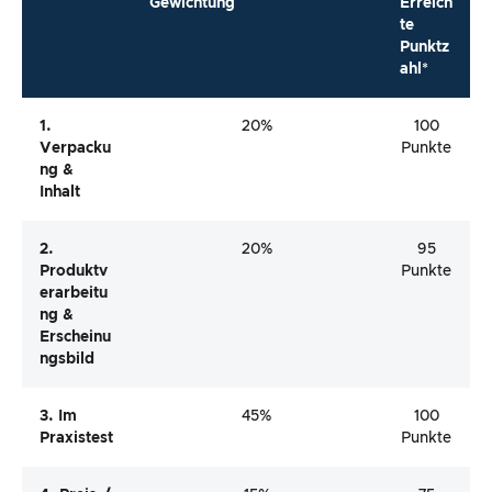
Gewichtung
Erreich
te
Punktz
ahl*
1.
20%
100
Verpacku
Punkte
Ng &
Inhalt
2.
20%
95
Produktv
Punkte
Erarbeitu
Ng &
Erscheinu
Ngsbild
3. Im
45%
100
Praxistest
Punkte