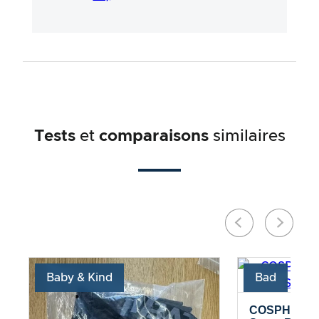
processus long et professionnel en étroite
collaboration avec nos experts.
Tests
et
comparaisons
similaires
Baby & Kind
Bad
COSPHERA –