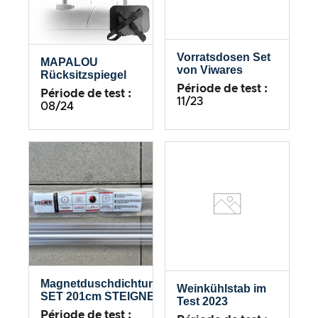
Vorratsdosen Set
MAPALOU
von Viwares
Rücksitzspiegel
Période de test :
Période de test :
11/23
08/24
Magnetduschdichtungs-
Weinkühlstab im
SET 201cm STEIGNER
Test 2023
Période de test :