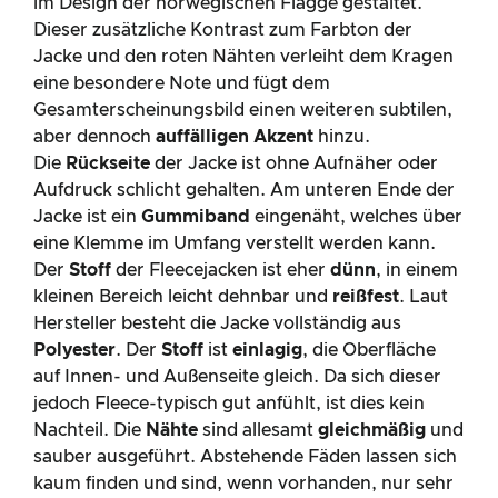
im Design der norwegischen Flagge gestaltet.
Dieser zusätzliche Kontrast zum Farbton der
Jacke und den roten Nähten verleiht dem Kragen
eine besondere Note und fügt dem
Gesamterscheinungsbild einen weiteren subtilen,
aber dennoch
auffälligen Akzent
hinzu.
Die
Rückseite
der Jacke ist ohne Aufnäher oder
Aufdruck schlicht gehalten. Am unteren Ende der
Jacke ist ein
Gummiband
eingenäht, welches über
eine Klemme im Umfang verstellt werden kann.
Der
Stoff
der Fleecejacken ist eher
dünn
, in einem
kleinen Bereich leicht dehnbar und
reißfest
. Laut
Hersteller besteht die Jacke vollständig aus
Polyester
. Der
Stoff
ist
einlagig
, die Oberfläche
auf Innen- und Außenseite gleich. Da sich dieser
jedoch Fleece-typisch gut anfühlt, ist dies kein
Nachteil. Die
Nähte
sind allesamt
gleichmäßig
und
sauber ausgeführt. Abstehende Fäden lassen sich
kaum finden und sind, wenn vorhanden, nur sehr