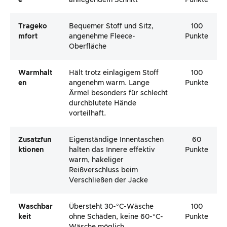
E
anliegendem Schnitt
Punkte
Trageko
Bequemer Stoff und Sitz,
100
Mfort
angenehme Fleece-
Punkte
Oberfläche
Warmhalt
Hält trotz einlagigem Stoff
100
En
angenehm warm. Lange
Punkte
Ärmel besonders für schlecht
durchblutete Hände
vorteilhaft.
Zusatzfun
Eigenständige Innentaschen
60
Ktionen
halten das Innere effektiv
Punkte
warm, hakeliger
Reißverschluss beim
Verschließen der Jacke
Waschbar
Übersteht 30-°C-Wäsche
100
Keit
ohne Schäden, keine 60-°C-
Punkte