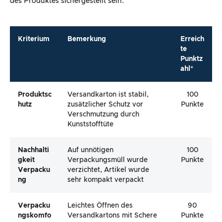
des Produktes sichergestellt sein.
Kriterium
Bemerkung
Erreich
te
Punktz
ahl*
Produktsc
Versandkarton ist stabil,
100
Hutz
zusätzlicher Schutz vor
Punkte
Verschmutzung durch
Kunststofftüte
Nachhalti
Auf unnötigen
100
Gkeit
Verpackungsmüll wurde
Punkte
Verpacku
verzichtet, Artikel wurde
Ng
sehr kompakt verpackt
Verpacku
Leichtes Öffnen des
90
Ngskomfo
Versandkartons mit Schere
Punkte