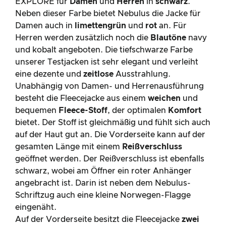
EXPLORE für
Damen
und
Herren
in
schwarz
.
Neben dieser Farbe bietet Nebulus die Jacke für
Damen auch in
limettengrün
und
rot
an. Für
Herren werden zusätzlich noch die
Blautöne
navy
und kobalt angeboten. Die tiefschwarze Farbe
unserer Testjacken ist sehr elegant und verleiht
eine dezente und
zeitlose
Ausstrahlung.
Unabhängig von Damen- und Herrenausführung
besteht die Fleecejacke aus einem
weichen
und
bequemen
Fleece-Stoff
, der optimalen
Komfort
bietet. Der Stoff ist gleichmäßig und fühlt sich auch
auf der Haut gut an. Die Vorderseite kann auf der
gesamten Länge mit einem
Reißverschluss
geöffnet werden. Der Reißverschluss ist ebenfalls
schwarz, wobei am Öffner ein roter Anhänger
angebracht ist. Darin ist neben dem Nebulus-
Schriftzug auch eine kleine Norwegen-Flagge
eingenäht.
Auf der Vorderseite besitzt die Fleecejacke
zwei