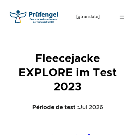
Skip
to
[gtranslate]
content
Fleecejacke
EXPLORE im Test
2023
Période de test :
Jul 2026