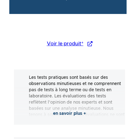
Voir le produit*
Les tests pratiques sont basés sur des
observations minutieuses et ne comprennent
pas de tests à long terme ou de tests en
laboratoire. Les évaluations des tests
reflètent l’opinion de nos experts et sont
basées sur une analyse minutieuse. Nous
en savoir plus +
tenons à souligner que ces évaluations ne sont
pas exhaustives et qu’elles reflètent aussi
bien des impressions subjectives
qu’objectives. Les évaluations sont effectuées