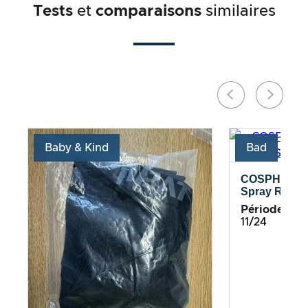
Tests
et
comparaisons
similaires
Baby & Kind
Bad
COSPHERA –
Spray Rosma
Période de te
11/24