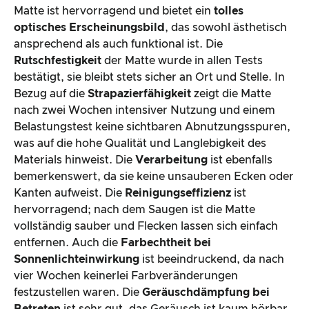
Matte ist hervorragend und bietet ein
tolles
optisches Erscheinungsbild
, das sowohl ästhetisch
ansprechend als auch funktional ist. Die
Rutschfestigkeit
der Matte wurde in allen Tests
bestätigt, sie bleibt stets sicher an Ort und Stelle. In
Bezug auf die
Strapazierfähigkeit
zeigt die Matte
nach zwei Wochen intensiver Nutzung und einem
Belastungstest keine sichtbaren Abnutzungsspuren,
was auf die hohe Qualität und Langlebigkeit des
Materials hinweist. Die
Verarbeitung
ist ebenfalls
bemerkenswert, da sie keine unsauberen Ecken oder
Kanten aufweist. Die
Reinigungseffizienz
ist
hervorragend; nach dem Saugen ist die Matte
vollständig sauber und Flecken lassen sich einfach
entfernen. Auch die
Farbechtheit bei
Sonnenlichteinwirkung
ist beeindruckend, da nach
vier Wochen keinerlei Farbveränderungen
festzustellen waren. Die
Geräuschdämpfung bei
Betreten
ist sehr gut, das Geräusch ist kaum hörbar,