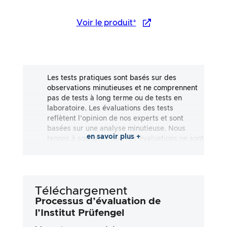
Voir le produit*
Les tests pratiques sont basés sur des
observations minutieuses et ne comprennent
pas de tests à long terme ou de tests en
laboratoire. Les évaluations des tests
reflètent l’opinion de nos experts et sont
basées sur une analyse minutieuse. Nous
en savoir plus +
tenons à souligner que ces évaluations ne sont
pas exhaustives et qu’elles reflètent aussi
bien des impressions subjectives
qu’objectives. Les évaluations sont effectuées
en toute bonne foi, sans qu’aucune
Téléchargement
responsabilité ne soit assumée quant à
l’exactitude ou à l’exhaustivité des résultats
Processus d’évaluation de
des tests. Il est important de noter que nos
l’Institut Prüfengel
tests ne sont pas basés sur des prescriptions