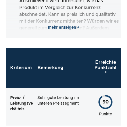
Abschließend wird untersucht, wie das
Produkt im Vergleich zur Konkurrenz
abschneidet. Kann es preislich und qualitativ
mit der Konkurrenz mithalten? Würden wir es
mehr anzeigen +
generell zum Kauf empfehlen? Außerdem
schauen wir uns die Verbraucherbewertungen
an und prüfen, ob die kritischen und positiven
Bewertungen tatsächlich gerechtfertigt sind.
Erreichte
Kriterium
Bemerkung
Punktzahl
*
Preis- /
Sehr gute Leistung im
90
Leistungsve
unteren Preissegment
rhältnis
Punkte