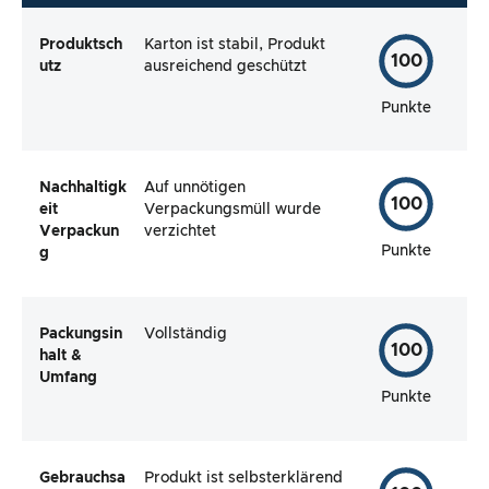
Produktsch
Karton ist stabil, Produkt
100
utz
ausreichend geschützt
Punkte
Nachhaltigk
Auf unnötigen
100
eit
Verpackungsmüll wurde
Verpackun
verzichtet
Punkte
g
Packungsin
Vollständig
100
halt &
Umfang
Punkte
Gebrauchsa
Produkt ist selbsterklärend