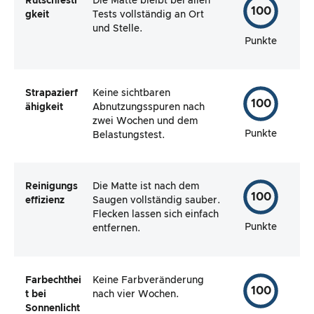
Rutschfesti
Die Matte bleibt bei allen
100
gkeit
Tests vollständig an Ort
und Stelle.
Punkte
Strapazierf
Keine sichtbaren
100
ähigkeit
Abnutzungsspuren nach
zwei Wochen und dem
Punkte
Belastungstest.
Reinigungs
Die Matte ist nach dem
100
effizienz
Saugen vollständig sauber.
Flecken lassen sich einfach
Punkte
entfernen.
Farbechthei
Keine Farbveränderung
100
t bei
nach vier Wochen.
Sonnenlicht