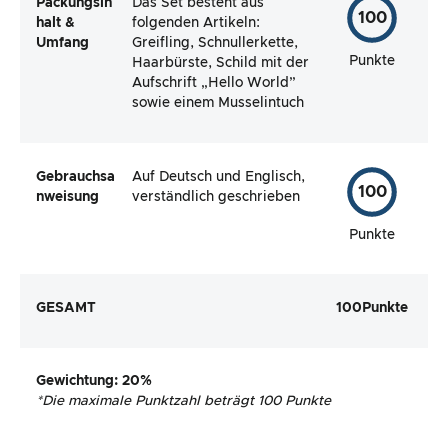
Packungsin
Das Set besteht aus
100
halt &
folgenden Artikeln:
Umfang
Greifling, Schnullerkette,
Punkte
Haarbürste, Schild mit der
Aufschrift „Hello World”
sowie einem Musselintuch
Gebrauchsa
Auf Deutsch und Englisch,
100
nweisung
verständlich geschrieben
Punkte
GESAMT
100
Punkte
Gewichtung
: 20%
*
Die maximale Punktzahl beträgt 100 Punkte