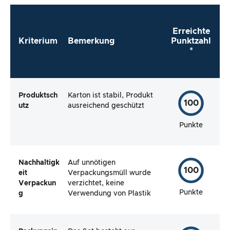
direkt zu verwenden?
Erreichte
Kriterium
Bemerkung
Punktzahl
*
Produktsch
Karton ist stabil, Produkt
100
utz
ausreichend geschützt
Punkte
Nachhaltigk
Auf unnötigen
100
eit
Verpackungsmüll wurde
Verpackun
verzichtet, keine
Punkte
g
Verwendung von Plastik