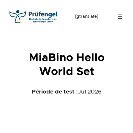
Skip
to
[gtranslate]
content
MiaBino Hello
World Set
Période de test :
Jul 2026