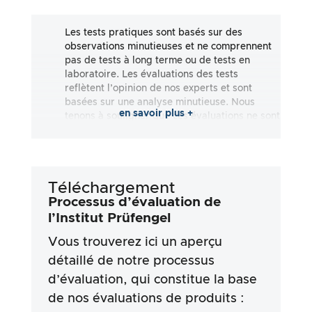
Les tests pratiques sont basés sur des
observations minutieuses et ne comprennent
pas de tests à long terme ou de tests en
laboratoire. Les évaluations des tests
reflètent l’opinion de nos experts et sont
basées sur une analyse minutieuse. Nous
en savoir plus +
tenons à souligner que ces évaluations ne sont
pas exhaustives et qu’elles reflètent aussi
bien des impressions subjectives
qu’objectives. Les évaluations sont effectuées
en toute bonne foi, sans qu’aucune
Téléchargement
responsabilité ne soit assumée quant à
l’exactitude ou à l’exhaustivité des résultats
Processus d’évaluation de
des tests. Il est important de noter que nos
l’Institut Prüfengel
tests ne sont pas basés sur des prescriptions
Vous trouverez ici un aperçu
légales, des effets médicaux ou des
ingrédients spécifiques des produits. Nous
détaillé de notre processus
nous appuyons sur les déclarations
d’évaluation, qui constitue la base
publicitaires et les informations fournies par
les fabricants, mais l’utilisation de ces
de nos évaluations de produits :
informations se fait toujours aux risques et