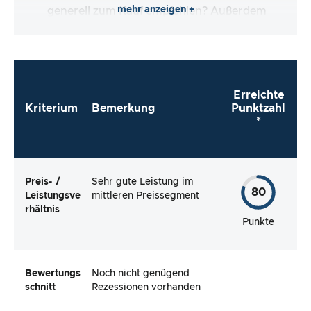
mehr anzeigen +
generell zum Kauf empfehlen? Außerdem
schauen wir uns die Verbraucherbewertungen
an und prüfen, ob die kritischen und positiven
Bewertungen tatsächlich gerechtfertigt sind.
Erreichte
Kriterium
Bemerkung
Punktzahl
*
Preis- /
Sehr gute Leistung im
80
Leistungsve
mittleren Preissegment
rhältnis
Punkte
Bewertungs
Noch nicht genügend
schnitt
Rezessionen vorhanden