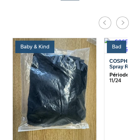
Baby & Kind
Bad
COSPHERA –
Spray Rosma
Période de te
11/24