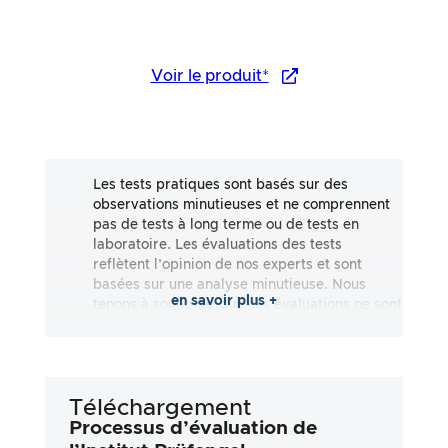
Voir le produit*
Les tests pratiques sont basés sur des
observations minutieuses et ne comprennent
pas de tests à long terme ou de tests en
laboratoire. Les évaluations des tests
reflètent l’opinion de nos experts et sont
basées sur une analyse minutieuse. Nous
en savoir plus +
tenons à souligner que ces évaluations ne sont
pas exhaustives et qu’elles reflètent aussi
bien des impressions subjectives
qu’objectives. Les évaluations sont effectuées
en toute bonne foi, sans qu’aucune
Téléchargement
responsabilité ne soit assumée quant à
l’exactitude ou à l’exhaustivité des résultats
Processus d’évaluation de
des tests. Il est important de noter que nos