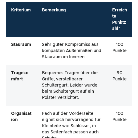
Kriterium
Bemerkung
Erreich
te
Punktz
ahl*
Stauraum
Sehr guter Kompromiss aus
100
kompakten Außenmaßen und
Punkte
Stauraum im Inneren
Trageko
Bequemes Tragen über die
90
Mfort
Griffe, verstellbarer
Punkte
Schultergurt. Leider wurde
beim Schultergurt auf ein
Polster verzichtet.
Organisat
Fach auf der Vorderseite
100
Ion
eignet sich hervorragend für
Punkte
Kleinteile wie Schlüssel, in
das Seitenfach passen auch