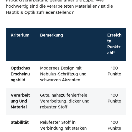
Produktverarbeitung genau unter die Lupe. Wie
hochwertig sind die verarbeiteten Materialien? Ist die
Haptik & Optik zufriedenstellend?
Kriterium
Bemerkung
Erreich
te
Punktz
ahl*
Optisches
Modernes Design mit
100
Erscheinu
Nebulus-Schriftzug und
Punkte
Ngsbild
schwarzen Akzenten
Verarbeit
Gute, nahezu fehlerfreie
100
Ung Und
Verarbeitung, dicker und
Punkte
Material
robuster Stoff
Stabilität
Reißfester Stoff in
100
Verbindung mit starken
Punkte