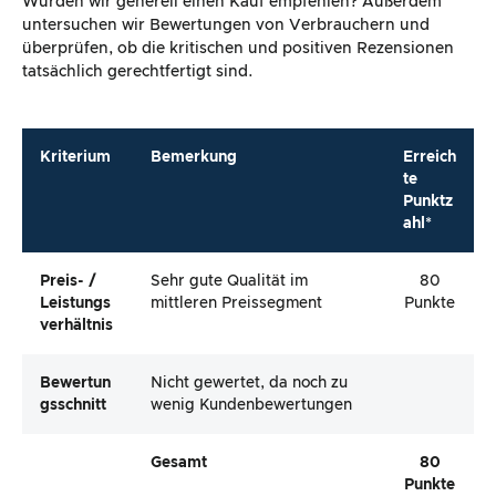
Würden wir generell einen Kauf empfehlen? Außerdem
untersuchen wir Bewertungen von Verbrauchern und
überprüfen, ob die kritischen und positiven Rezensionen
tatsächlich gerechtfertigt sind.
Kriterium
Bemerkung
Erreich
te
Punktz
ahl*
Preis- /
Sehr gute Qualität im
80
Leistungs
mittleren Preissegment
Punkte
Verhältnis
Bewertun
Nicht gewertet, da noch zu
Gsschnitt
wenig Kundenbewertungen
Gesamt
80
Punkte