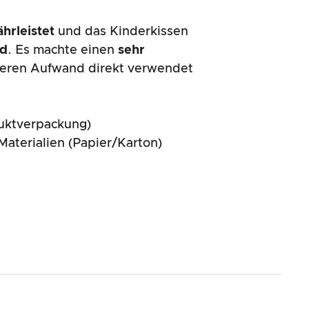
hrleistet
und das Kinderkissen
nd
. Es machte einen
sehr
teren Aufwand direkt verwendet
uktverpackung)
aterialien (Papier/Karton)