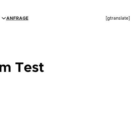
ANFRAGE
[gtranslate]
m Test