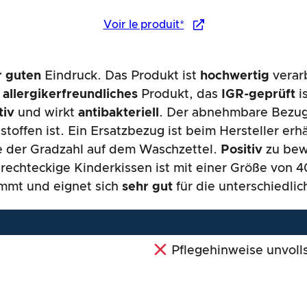
Voir le produit*
r guten
Eindruck. Das Produkt ist
hochwertig
verarb
n
allergikerfreundliches
Produkt, das
IGR-geprüft
i
tiv
und wirkt
antibakteriell
. Der abnehmbare Bezug
toffen ist. Ein Ersatzbezug ist beim Hersteller erhä
be der Gradzahl auf dem Waschzettel.
Positiv
zu bew
 rechteckige Kinderkissen ist mit einer Größe von
immt und eignet sich
sehr gut
für die unterschiedlic
Pflegehinweise unvoll