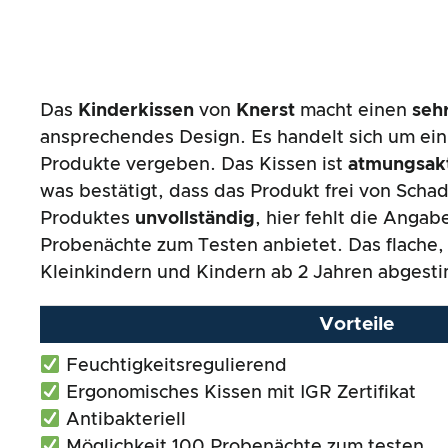
Das
Kinderkissen
von
Knerst
macht einen
seh
ansprechendes Design. Es handelt sich um ei
Produkte vergeben. Das Kissen ist
atmungsak
was bestätigt, dass das Produkt frei von Schads
Produktes
unvollständig
, hier fehlt die Anga
Probenächte zum Testen anbietet. Das flache,
Kleinkindern und Kindern ab 2 Jahren abgest
Vorteile
Feuchtigkeitsregulierend
Ergonomisches Kissen mit IGR Zertifikat
Antibakteriell
Möglichkeit 100 Probenächte zum testen