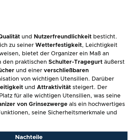
Qualität
und
Nutzerfreundlichkeit
besticht.
ich zu seiner
Wetterfestigkeit
, Leichtigkeit
weisen, bietet der Organizer ein Maß an
h den praktischen
Schulter-Tragegurt
äußerst
ücher
und einer
verschließbaren
isation von wichtigen Utensilien. Darüber
eitigkeit
und
Attraktivität
steigert. Der
atz für alle wichtigen Utensilien, was seine
nizer von Grinsezwerge
als ein hochwertiges
 Funktionen, seine Sicherheitsmerkmale und
Nachteile