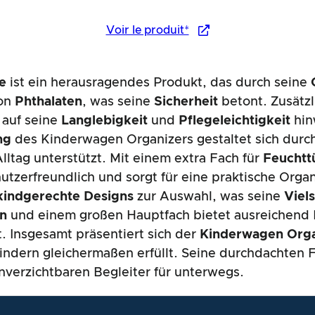
Voir le produit*
e
ist ein herausragendes Produkt, das durch seine
von
Phthalaten
, was seine
Sicherheit
betont. Zusätzl
e auf seine
Langlebigkeit
und
Pflegeleichtigkeit
hin
ng
des Kinderwagen Organizers gestaltet sich durc
Alltag unterstützt. Mit einem extra Fach für
Feuchtt
tzerfreundlich und sorgt für eine praktische Organ
kindgerechte Designs
zur Auswahl, was seine
Viels
rn
und einem großen Hauptfach bietet ausreichend Pl
t. Insgesamt präsentiert sich der
Kinderwagen Orga
Kindern gleichermaßen erfüllt. Seine durchdachten
nverzichtbaren Begleiter für unterwegs.