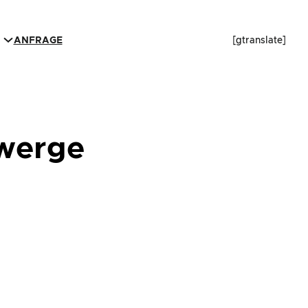
ANFRAGE
[gtranslate]
zwerge