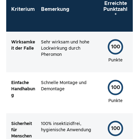
Erreichte
Kriterium
Bemerkung
Punktzahl
*
Wirksamke
Sehr wirksam und hohe
100
it der Falle
Lockwirkung durch
Pheromon
Punkte
Einfache
Schnelle Montage und
100
Handhabun
Demontage
g
Punkte
Sicherheit
100% insektizidfrei,
100
für
hygienische Anwendung
Menschen