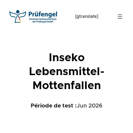
Skip
to
[gtranslate]
content
Inseko
Lebensmittel-
Mottenfallen
Période de test :
Jun 2026