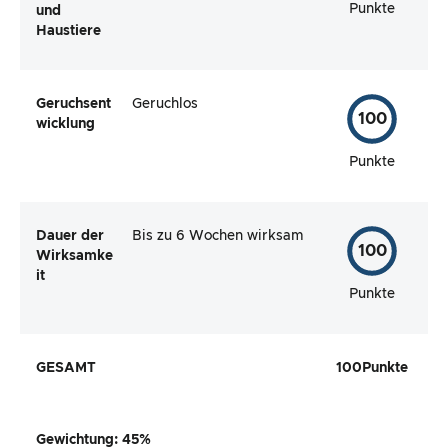
Punkte
und
Haustiere
Geruchsent
Geruchlos
100
wicklung
Punkte
Dauer der
Bis zu 6 Wochen wirksam
100
Wirksamke
it
Punkte
GESAMT
100
Punkte
Gewichtung
:
45
%