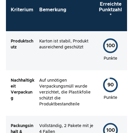
Erreichte
Kriterium
Bemerkung
Punktzahl
*
Produktsch
Karton ist stabil, Produkt
100
utz
ausreichend geschützt
Punkte
Nachhaltigk
Auf unnötigen
90
eit
Verpackungsmüll wurde
Verpackun
verzichtet, die Plastikfolie
Punkte
g
schützt die
Produktbestandteile
Packungsin
Vollständig, 2 Pakete mit je
100
halt &
4 Fallen