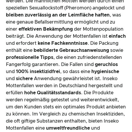
werden. Die männlichen Motten werden durch einen
speziellen Sexuallockstoff (Pheromon) angelockt und
bleiben zuverlässig an der Leimfläche haften
, was
eine genaue Befallsermittlung ermöglicht und zu
einer
effektiven Bekämpfung
der Mottenpopulation
beiträgt. Die Anwendung der Mottenfallen ist
einfach
und erfordert
keine Fachkenntnisse
. Die Packung
enthält eine
bebilderte Gebrauchsanweisung
sowie
professionelle Tipps
, die einen zufriedenstellenden
Fangerfolg garantieren. Die Fallen sind
geruchlos
und
100% insektizidfrei
, so dass eine
hygienische
und
sichere
Anwendung gewährleistet ist. Inseko
Mottenfallen werden in Deutschland hergestellt und
erfüllen
hohe Qualitätsstandards
. Die Produkte
werden regelmäßig getestet und weiterentwickelt,
um den Kunden stets ein optimales Produkt anbieten
zu können. Im Vergleich zu chemischen Insektiziden,
die oft giftige Substanzen enthalten, bieten Inseko
Mottenfallen eine
umweltfreundliche
und