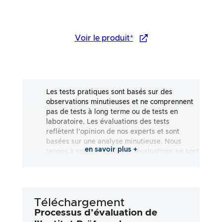
Voir le produit*
Les tests pratiques sont basés sur des
observations minutieuses et ne comprennent
pas de tests à long terme ou de tests en
laboratoire. Les évaluations des tests
reflètent l’opinion de nos experts et sont
basées sur une analyse minutieuse. Nous
en savoir plus +
tenons à souligner que ces évaluations ne sont
pas exhaustives et qu’elles reflètent aussi
bien des impressions subjectives
qu’objectives. Les évaluations sont effectuées
en toute bonne foi, sans qu’aucune
Téléchargement
responsabilité ne soit assumée quant à
l’exactitude ou à l’exhaustivité des résultats
Processus d’évaluation de
des tests. Il est important de noter que nos