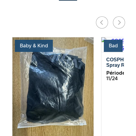
Baby & Kind
Bad
COSPHERA –
Spray Rosma
Période de te
11/24