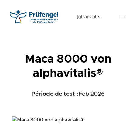
Skip
to
[gtranslate]
content
Maca 8000 von
alphavitalis®
Période de test :
Feb 2026