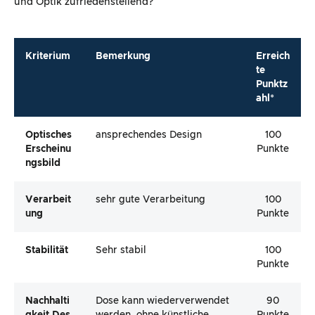
und Optik zufriedenstellend?
Kriterium
Bemerkung
Erreich
te
Punktz
ahl*
Optisches
ansprechendes Design
100
Erscheinu
Punkte
Ngsbild
Verarbeit
sehr gute Verarbeitung
100
Ung
Punkte
Stabilität
Sehr stabil
100
Punkte
Nachhalti
Dose kann wiederverwendet
90
Gkeit Des
werden, ohne künstliche
Punkte