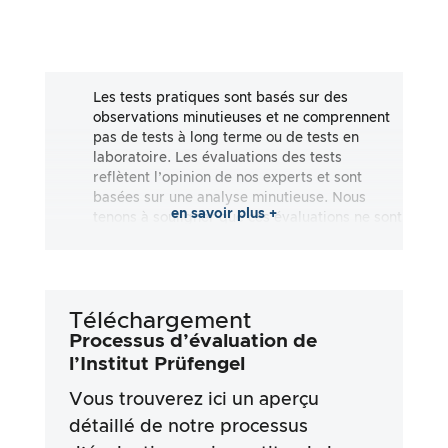
Les tests pratiques sont basés sur des
observations minutieuses et ne comprennent
pas de tests à long terme ou de tests en
laboratoire. Les évaluations des tests
reflètent l’opinion de nos experts et sont
basées sur une analyse minutieuse. Nous
en savoir plus +
tenons à souligner que ces évaluations ne sont
pas exhaustives et qu’elles reflètent aussi
bien des impressions subjectives
qu’objectives. Les évaluations sont effectuées
en toute bonne foi, sans qu’aucune
Téléchargement
responsabilité ne soit assumée quant à
l’exactitude ou à l’exhaustivité des résultats
Processus d’évaluation de
des tests. Il est important de noter que nos
l’Institut Prüfengel
tests ne sont pas basés sur des prescriptions
Vous trouverez ici un aperçu
légales, des effets médicaux ou des
ingrédients spécifiques des produits. Nous
détaillé de notre processus
nous appuyons sur les déclarations