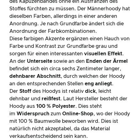
des Kapuzenbandes ohne ein Ausfranzen des
Stoffes fürchten zu müssen. Der Männerhoody hat
dieselben Farben, allerdings in einer anderen
Anordnung. Je nach Grundfarbe ändert sich die
Anordnung der Farbkombinationen.
Diese farbigen Akzente ergänzen einen Hauch von
Farbe und Kontrast zur Grundfarbe grau und
sorgen für einen interessanten
visuellen Effekt
.
An der
Unterseite
sowie an den
Enden der Ärmel
befindet sich ein circa sechs Zentimeter langer,
dehnbarer Abschnitt
, durch welchen der Hoody
an den entsprechenden Stellen
eng anliegt
.
Der
Stoff
des Hoodys ist relativ
dick
, leicht
dehnbar und
reißfest
. Laut Hersteller besteht der
Hoody aus
100 %
Polyester
. Dies steht
im
Widerspruch
zum
Online-Shop
, wo der Hoody
mit 100 % Baumwolle beworben wird. Dies ist
natürlich nicht akzeptabel, da das Material
verkaufsentscheidend sein kann.