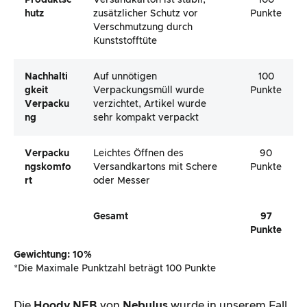
Produktsc
Versandkarton ist stabil,
100
Hutz
zusätzlicher Schutz vor
Punkte
Verschmutzung durch
Kunststofftüte
Nachhalti
Auf unnötigen
100
Gkeit
Verpackungsmüll wurde
Punkte
Verpacku
verzichtet, Artikel wurde
Ng
sehr kompakt verpackt
Verpacku
Leichtes Öffnen des
90
Ngskomfo
Versandkartons mit Schere
Punkte
Rt
oder Messer
Gesamt
97
Punkte
Gewichtung: 10%
*Die Maximale Punktzahl beträgt 100 Punkte
Die
Hoody NEB
von
Nebulus
wurde in unserem Fall