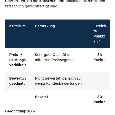
überprüfen, ob die kritischen und positiven Rezensionen
tatsächlich gerechtfertigt sind.
Kriterium
Bemerkung
Erreich
te
Punktz
ahl*
Preis- /
Sehr gute Qualität im
80
Leistungs
mittleren Preissegment
Punkte
Verhältnis
Bewertun
Nicht gewertet, da noch zu
Gsschnitt
wenig Kundenbewertungen
Gesamt
80
Punkte
Gewichtung: 20%