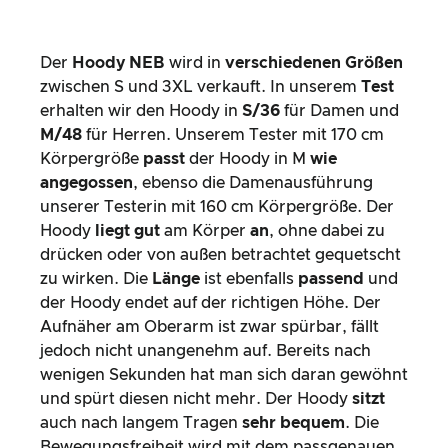
Der
Hoody NEB
wird in
verschiedenen Größen
zwischen S und 3XL verkauft. In unserem
Test
erhalten wir den Hoody in
S/36
für Damen und
M/48
für Herren. Unserem Tester mit 170 cm
Körpergröße
passt
der Hoody in M
wie
angegossen
, ebenso die Damenausführung
unserer Testerin mit 160 cm Körpergröße. Der
Hoody
liegt
gut
am Körper
an
, ohne dabei zu
drücken oder von außen betrachtet gequetscht
zu wirken. Die
Länge
ist ebenfalls
passend
und
der Hoody endet auf der richtigen Höhe. Der
Aufnäher am Oberarm ist zwar spürbar, fällt
jedoch nicht unangenehm auf. Bereits nach
wenigen Sekunden hat man sich daran gewöhnt
und spürt diesen nicht mehr. Der Hoody
sitzt
auch nach langem Tragen
sehr bequem
. Die
Bewegungsfreiheit wird mit dem passgenauen