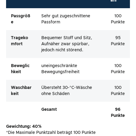
ahl*
Passgröß
Sehr gut zugeschnittene
100
E
Passform
Punkte
Trageko
Bequemer Stoff und Sitz,
95
Mfort
Aufnäher zwar spürbar,
Punkte
jedoch nicht störend.
Beweglic
uneingeschränkte
100
Hkeit
Bewegungsfreiheit
Punkte
Waschbar
Übersteht 30-°C-Wäsche
100
Keit
ohne Schäden
Punkte
Gesamt
96
Punkte
Gewichtung: 40%
*Die Maximale Punktzahl beträgt 100 Punkte