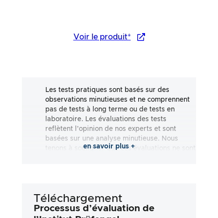
Voir le produit*
Les tests pratiques sont basés sur des
observations minutieuses et ne comprennent
pas de tests à long terme ou de tests en
laboratoire. Les évaluations des tests
reflètent l’opinion de nos experts et sont
basées sur une analyse minutieuse. Nous
en savoir plus +
tenons à souligner que ces évaluations ne sont
pas exhaustives et qu’elles reflètent aussi
bien des impressions subjectives
qu’objectives. Les évaluations sont effectuées
en toute bonne foi, sans qu’aucune
Téléchargement
responsabilité ne soit assumée quant à
l’exactitude ou à l’exhaustivité des résultats
Processus d’évaluation de
des tests. Il est important de noter que nos