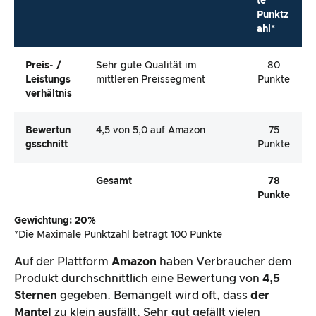
te
Punktz
ahl*
Preis- /
Sehr gute Qualität im
80
Leistungs
mittleren Preissegment
Punkte
Verhältnis
Bewertun
4,5 von 5,0 auf Amazon
75
Gsschnitt
Punkte
Gesamt
78
Punkte
Gewichtung: 20%
*Die Maximale Punktzahl beträgt 100 Punkte
Auf der Plattform
Amazon
haben Verbraucher dem
Produkt durchschnittlich eine Bewertung von
4,5
Sternen
gegeben. Bemängelt wird oft, dass
der
Mantel
zu klein ausfällt. Sehr gut gefällt vielen