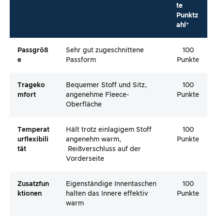
te
Punktz
ahl*
Passgröß
Sehr gut zugeschnittene
100
E
Passform
Punkte
Trageko
Bequemer Stoff und Sitz,
100
Mfort
angenehme Fleece-
Punkte
Oberfläche
Temperat
Hält trotz einlagigem Stoff
100
Urflexibili
angenehm warm,
Punkte
Tät
Reißverschluss auf der
Vorderseite
Zusatzfun
Eigenständige Innentaschen
100
Ktionen
halten das Innere effektiv
Punkte
warm