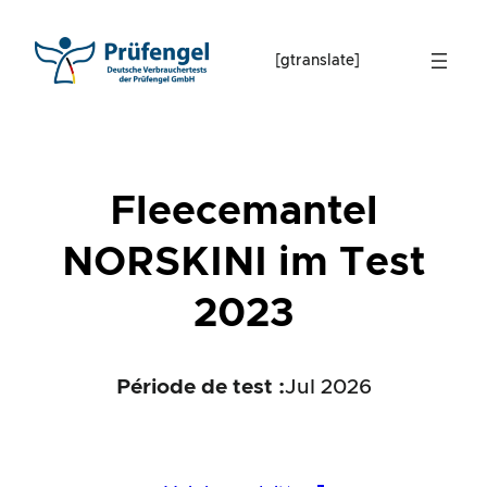
Skip
to
[gtranslate]
content
Fleecemantel
NORSKINI im Test
2023
Période de test :
Jul 2026