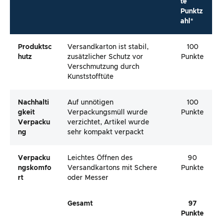
te
Punktz
ahl*
Produktsc
Versandkarton ist stabil,
100
Hutz
zusätzlicher Schutz vor
Punkte
Verschmutzung durch
Kunststofftüte
Nachhalti
Auf unnötigen
100
Gkeit
Verpackungsmüll wurde
Punkte
Verpacku
verzichtet, Artikel wurde
Ng
sehr kompakt verpackt
Verpacku
Leichtes Öffnen des
90
Ngskomfo
Versandkartons mit Schere
Punkte
Rt
oder Messer
Gesamt
97
Punkte