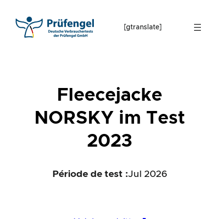
Skip
to
[gtranslate]
content
Fleecejacke
NORSKY im Test
2023
Période de test :
Jul 2026