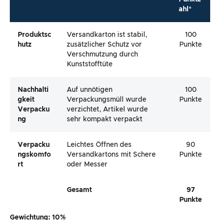
ahl*
Produktsc
Versandkarton ist stabil,
100
Hutz
zusätzlicher Schutz vor
Punkte
Verschmutzung durch
Kunststofftüte
Nachhalti
Auf unnötigen
100
Gkeit
Verpackungsmüll wurde
Punkte
Verpacku
verzichtet, Artikel wurde
Ng
sehr kompakt verpackt
Verpacku
Leichtes Öffnen des
90
Ngskomfo
Versandkartons mit Schere
Punkte
Rt
oder Messer
Gesamt
97
Punkte
Gewichtung: 10%