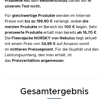
Probleme
mit
dem
Reißverschluss
hatten wir
in
unserem Test nicht.
Für
gleichwertige Produkte
werden im Internet
Preise von
bis zu 199,90 €
verlangt, wobei
die
meisten Produkte
im Bereich bis
100 €
liegen. Sehr
preiswerte Produkte
erhält man bereits
ab 16,70 €
.
Die
Fleecejacke NORSKY von Nebulus
liegt aktuell
mit einem Preis von
34,99 €
auf Amazon somit
im
mittleren Preissegment
. Für die Qualität und den
Leistungsumfang, den man erhält, ist
das
Preisverhältnis angemessen
.
Gesamtergebnis