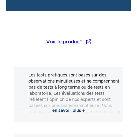
Voir le produit*
Les tests pratiques sont basés sur des
observations minutieuses et ne comprennent
pas de tests à long terme ou de tests en
laboratoire. Les évaluations des tests
reflètent l’opinion de nos experts et sont
basées sur une analyse minutieuse. Nous
en savoir plus +
tenons à souligner que ces évaluations ne sont
pas exhaustives et qu’elles reflètent aussi
bien des impressions subjectives
qu’objectives. Les évaluations sont effectuées
en toute bonne foi, sans qu’aucune