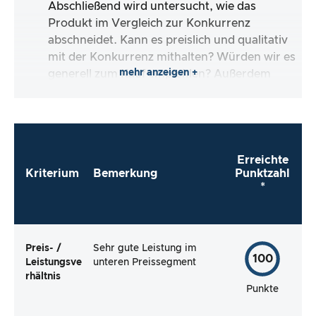
Abschließend wird untersucht, wie das
Produkt im Vergleich zur Konkurrenz
abschneidet. Kann es preislich und qualitativ
mit der Konkurrenz mithalten? Würden wir es
mehr anzeigen +
generell zum Kauf empfehlen? Außerdem
schauen wir uns die Verbraucherbewertungen
an und prüfen, ob die kritischen und positiven
Bewertungen tatsächlich gerechtfertigt sind.
Erreichte
Kriterium
Bemerkung
Punktzahl
*
Preis- /
Sehr gute Leistung im
100
Leistungsve
unteren Preissegment
rhältnis
Punkte