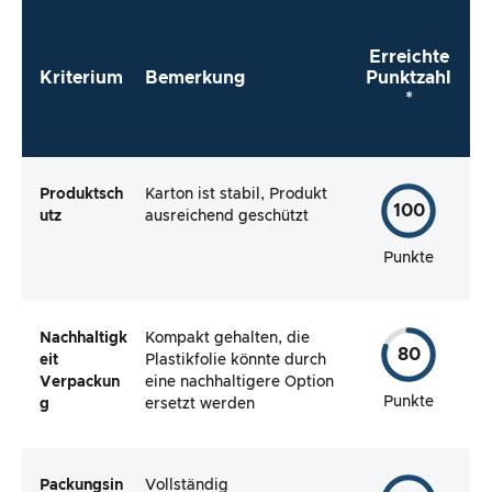
direkt zu verwenden?
Erreichte
Kriterium
Bemerkung
Punktzahl
*
Produktsch
Karton ist stabil, Produkt
100
utz
ausreichend geschützt
Punkte
Nachhaltigk
Kompakt gehalten, die
80
eit
Plastikfolie könnte durch
Verpackun
eine nachhaltigere Option
Punkte
g
ersetzt werden
Packungsin
Vollständig