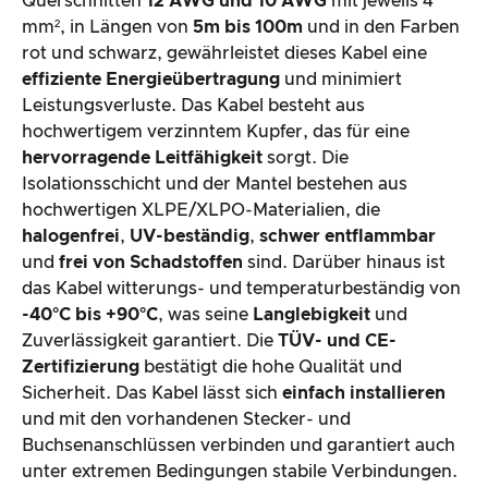
Querschnitten
12 AWG und 10 AWG
mit jeweils 4
mm², in Längen von
5m bis 100m
und in den Farben
rot und schwarz, gewährleistet dieses Kabel eine
effiziente Energieübertragung
und minimiert
Leistungsverluste. Das Kabel besteht aus
hochwertigem verzinntem Kupfer, das für eine
hervorragende Leitfähigkeit
sorgt. Die
Isolationsschicht und der Mantel bestehen aus
hochwertigen XLPE/XLPO-Materialien, die
halogenfrei
,
UV-beständig
,
schwer entflammbar
und
frei von Schadstoffen
sind. Darüber hinaus ist
das Kabel witterungs- und temperaturbeständig von
-40°C bis +90°C
, was seine
Langlebigkeit
und
Zuverlässigkeit garantiert. Die
TÜV- und CE-
Zertifizierung
bestätigt die hohe Qualität und
Sicherheit. Das Kabel lässt sich
einfach installieren
und mit den vorhandenen Stecker- und
Buchsenanschlüssen verbinden und garantiert auch
unter extremen Bedingungen stabile Verbindungen.