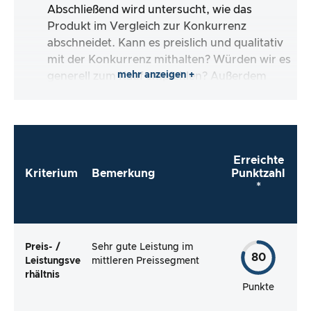
Abschließend wird untersucht, wie das
Produkt im Vergleich zur Konkurrenz
abschneidet. Kann es preislich und qualitativ
mit der Konkurrenz mithalten? Würden wir es
mehr anzeigen +
generell zum Kauf empfehlen? Außerdem
schauen wir uns die Verbraucherbewertungen
an und prüfen, ob die kritischen und positiven
Bewertungen tatsächlich gerechtfertigt sind.
Erreichte
Kriterium
Bemerkung
Punktzahl
*
Preis- /
Sehr gute Leistung im
80
Leistungsve
mittleren Preissegment
rhältnis
Punkte