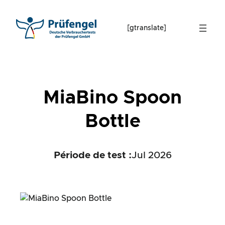
Skip
to
[gtranslate]
content
MiaBino Spoon
Bottle
Période de test :
Jul 2026