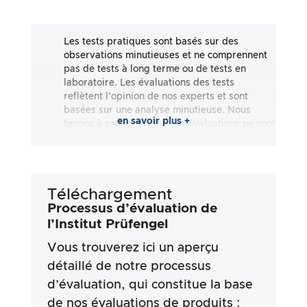
Les tests pratiques sont basés sur des
observations minutieuses et ne comprennent
pas de tests à long terme ou de tests en
laboratoire. Les évaluations des tests
reflètent l’opinion de nos experts et sont
basées sur une analyse minutieuse. Nous
en savoir plus +
tenons à souligner que ces évaluations ne sont
pas exhaustives et qu’elles reflètent aussi
bien des impressions subjectives
qu’objectives. Les évaluations sont effectuées
en toute bonne foi, sans qu’aucune
Téléchargement
responsabilité ne soit assumée quant à
l’exactitude ou à l’exhaustivité des résultats
Processus d’évaluation de
des tests. Il est important de noter que nos
l’Institut Prüfengel
tests ne sont pas basés sur des prescriptions
Vous trouverez ici un aperçu
légales, des effets médicaux ou des
ingrédients spécifiques des produits. Nous
détaillé de notre processus
nous appuyons sur les déclarations
d’évaluation, qui constitue la base
publicitaires et les informations fournies par
les fabricants, mais l’utilisation de ces
de nos évaluations de produits :