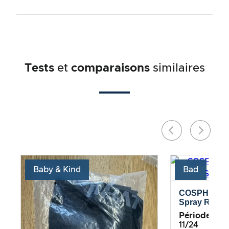
Tests
et
comparaisons
similaires
Baby & Kind
Bad
COSPHERA –
Spray Rosma
Période de te
11/24