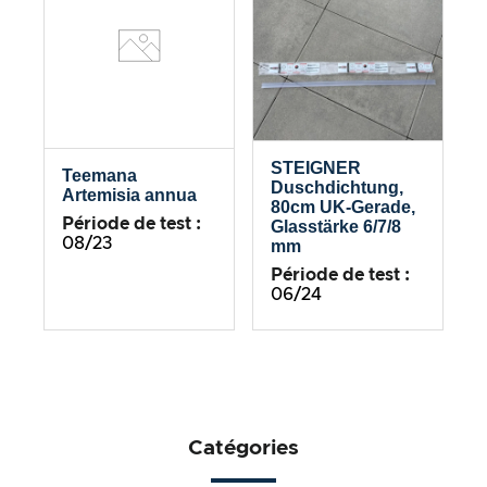
STEIGNER
Teemana
Duschdichtung,
Artemisia annua
80cm UK-Gerade,
Période de test :
Glasstärke 6/7/8
08/23
mm
Période de test :
06/24
Catégories