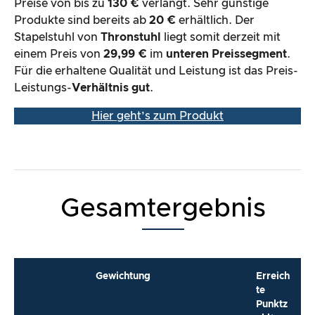
Preise von bis zu
130 €
verlangt. Sehr günstige
Produkte sind bereits ab
20 €
erhältlich. Der
Stapelstuhl von
Thronstuhl
liegt somit derzeit mit
einem Preis von
29,99 €
im
unteren Preissegment
.
Für die erhaltene Qualität und Leistung ist das Preis-
Leistungs-
Verhältnis gut
.
Hier geht’s zum Produkt
Gesamtergebnis
Gewichtung
Erreich
te
Punktz