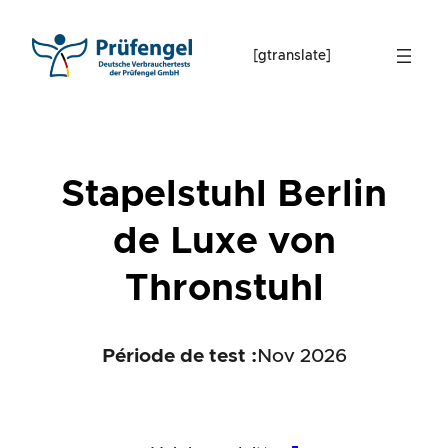
Skip
to
[gtranslate]
content
Stapelstuhl Berlin
de Luxe von
Thronstuhl
Période de test :
Nov 2026