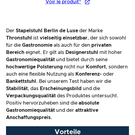
Voir le produit*
Der
Stapelstuhl Berlin de Luxe
der Marke
Thronstuhl
ist
vielseitig einsetzbar
, der sich sowohl
für die
Gastronomie
als auch für den
privaten
Bereich
eignet. Er gilt als
Designerstuhl
mit hoher
Gastronomiequalität
und bietet durch seine
hochwertige Polsterung
nicht nur
Komfort
, sondern
auch eine flexible Nutzung als
Konferenz-
oder
Bankettstuhl
. Bei unserem Test haben wir die
Stabilität
, das
Erscheinungsbild
und die
Verpackungsqualität
des Produktes untersucht.
Positiv hervorzuheben sind die
absolute
Gastronomiequalität
und der
attraktive
Anschaffungspreis
.
Vorteile