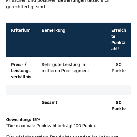
kritischen und positiven Bewertungen tatsächlich
gerechtfertigt sind.
Kriterium
Bemerkung
Erreich
te
Punktz
ahl*
Preis- /
Sehr gute Leistung im
80
Leistungs
mittleren Preissegment
Punkte
Verhältnis
Gesamt
80
Punkte
Gewichtung: 15%
*Die maximale Punktzahl beträgt 100 Punkte