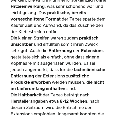
werden. Die Anbringung erfolgte gänzlich
ohne
Hitzeeinwirkung
, was sehr schonend war und
leicht gelang. Das
praktische, bereits
vorgeschnittene Format
der Tapes sparte dem
Käufer Zeit und Aufwand, da das Zuschneiden
der Klebestreifen entfiel.
Die kleinen Streifen waren zudem
praktisch
unsichtbar
und erfüllten somit ihren Zweck
sehr gut. Auch die
Entfernung
der
Extensions
gestaltete sich als einfach, ohne dass eigene
Kopfhaare mit ausgerissen wurden. Es sei
jedoch angemerkt, dass für die
fachmännische
Entfernung
der Extensions
zusätzliche
Produkte erworben
werden müssen, die
nicht
im Lieferumfang enthalten
sind.
Die
Haltbarkeit
der Tapes beträgt nach
Herstellerangaben etwa
8-12 Wochen
, nach
diesem Zeitraum wird die Entnahme der
Extensions empfohlen. Insgesamt konnten die