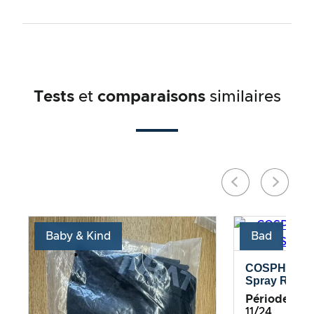
Tests
et
comparaisons
similaires
Baby & Kind
Bad
COSPHERA –
Spray Rosma
Période de te
11/24