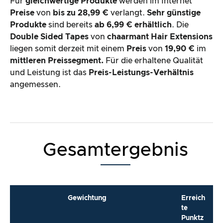
Für
gleichwertige Produkte
werden im Internet
Preise
von
bis zu 28,99 €
verlangt.
Sehr günstige
Produkte
sind bereits
ab 6,99 € erhältlich
. Die
Double Sided Tapes
von
chaarmant Hair Extensions
liegen somit derzeit mit einem
Preis
von
19,90 €
im
mittleren Preissegment.
Für die erhaltene Qualität
und Leistung ist das
Preis-Leistungs-Verhältnis
angemessen.
Gesamtergebnis
Gewichtung
Erreich
te
Punktz