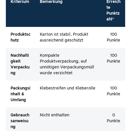
Kriterium
Bemerkung
Erreich
te
Punktz
ahl*
Produktsc
Karton ist stabil, Produkt
100
Hutz
ausreichend geschützt
Punkte
Nachhalti
Kompakte
100
Gkeit
Produktverpackung, auf
Punkte
Verpacku
unnötigen Verpackungsmüll
Ng
wurde verzichtet
Packungsi
Klebestreifen und Kleberolle
100
Nhalt &
Punkte
Umfang
Gebrauch
Nicht enthalten
0
Sanweisu
Punkte
Ng