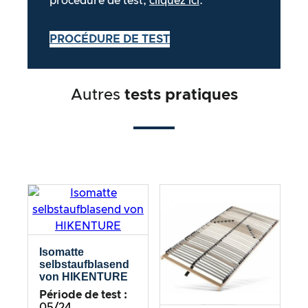
procédure de test,
cliquez ici
.
PROCÉDURE DE TEST
Autres
tests pratiques
Isomatte
selbstaufblasend
von HIKENTURE
Période de test :
05/24