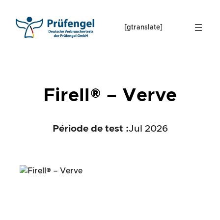
Skip
to
[gtranslate]
content
Firell® – Verve
Période de test :
Jul 2026