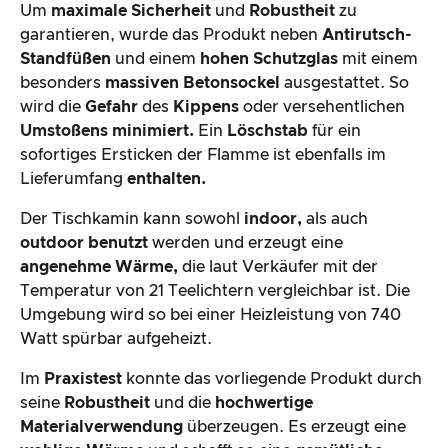
Um
maximale Sicherheit
und
Robustheit
zu
garantieren, wurde das Produkt neben
Antirutsch-
Standfüßen
und einem
hohen Schutzglas
mit einem
besonders
massiven Betonsockel
ausgestattet. So
wird die
Gefahr
des
Kippens
oder versehentlichen
Umstoßens minimiert.
Ein
Löschstab
für ein
sofortiges Ersticken der Flamme ist ebenfalls im
Lieferumfang
enthalten.
Der Tischkamin kann sowohl
indoor,
als auch
outdoor benutzt
werden und erzeugt eine
angenehme Wärme,
die laut Verkäufer mit der
Temperatur von 21 Teelichtern vergleichbar ist. Die
Umgebung wird so bei einer Heizleistung von 740
Watt spürbar aufgeheizt.
Im
Praxistest
konnte das vorliegende Produkt durch
seine
Robustheit
und die
hochwertige
Materialverwendung
überzeugen. Es erzeugt eine