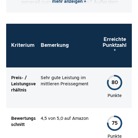
mehr anzeigen +
generell zum Kauf empfehlen? Außerdem
schauen wir uns die Verbraucherbewertungen
an und prüfen, ob die kritischen und positiven
Bewertungen tatsächlich gerechtfertigt sind.
Erreichte
Kriterium
Bemerkung
Punktzahl
*
Preis- /
Sehr gute Leistung im
80
Leistungsve
mittleren Preissegment
rhältnis
Punkte
Bewertungs
4,5 von 5,0 auf Amazon
75
schnitt
Punkte