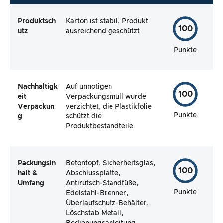
Produktsch
Karton ist stabil, Produkt
100
utz
ausreichend geschützt
Punkte
Nachhaltigk
Auf unnötigen
100
eit
Verpackungsmüll wurde
Verpackun
verzichtet, die Plastikfolie
Punkte
g
schützt die
Produktbestandteile
Packungsin
Betontopf, Sicherheitsglas,
100
halt &
Abschlussplatte,
Umfang
Antirutsch-Standfüße,
Punkte
Edelstahl-Brenner,
Überlaufschutz-Behälter,
Löschstab Metall,
Bedienungsanleitung