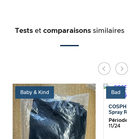
Tests
et
comparaisons
similaires
Baby & Kind
Bad
COSPHERA –
Spray Rosma
Période de te
11/24