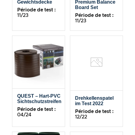
Gewichtsdecke
Premium Balance
Board Set
Période de test :
11/23
Période de test :
11/23
QUEST – Hart-PVC
Drehkellenspatel
Sichtschutzstreifen
im Test 2022
Période de test :
Période de test :
04/24
12/22