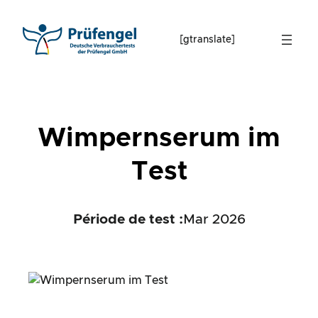
Skip
to
[gtranslate]
content
Wimpernserum im
Test
Période de test :
Mar 2026