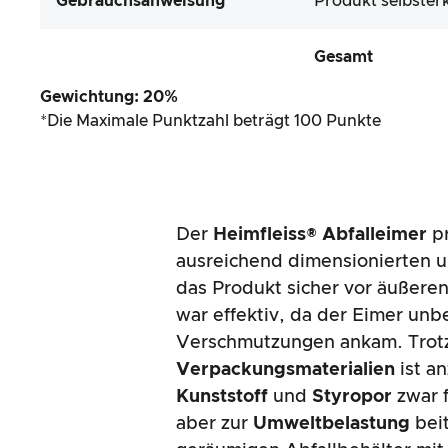
Gebrauchsanweisung
Produkt selbster
Gesamt
Gewichtung: 20%
*Die Maximale Punktzahl beträgt 100 Punkte
Der
Heimfleiss® Abfalleimer
pr
ausreichend dimensionierten u
das Produkt sicher vor äußeren
war effektiv, da der Eimer un
Verschmutzungen ankam. Trotz
Verpackungsmaterialien
ist a
Kunststoff
und
Styropor
zwar f
aber zur
Umweltbelastung
beit