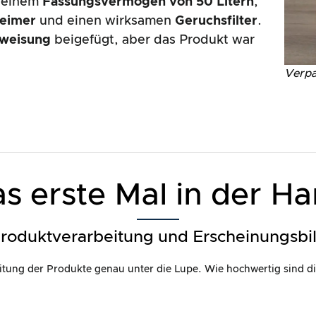
t einem
Fassungsvermögen von 50 Litern
,
eimer
und einen wirksamen
Geruchsfilter
.
nweisung
beigefügt, aber das Produkt war
Verpa
s erste Mal in der H
roduktverarbeitung und Erscheinungsbi
itung der Produkte genau unter die Lupe. Wie hochwertig sind di