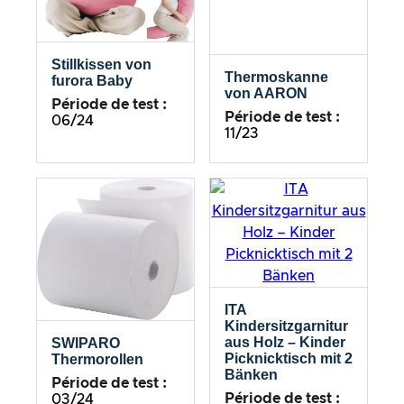
Stillkissen von
Thermoskanne
furora Baby
von AARON
Période de test :
Période de test :
06/24
11/23
ITA
Kindersitzgarnitur
aus Holz – Kinder
SWIPARO
Picknicktisch mit 2
Thermorollen
Bänken
Période de test :
Période de test :
03/24