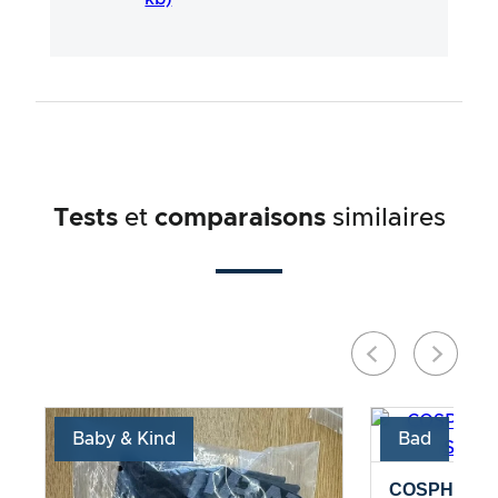
processus long et professionnel en étroite
collaboration avec nos experts.
Tests
et
comparaisons
similaires
Baby & Kind
Bad
COSPHERA –