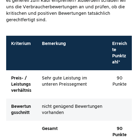
es generell zum Kauf empfehlen? Außerdem schauen wir
uns die Verbraucherbewertungen an und prüfen, ob die
kritischen und positiven Bewertungen tatsächlich
gerechtfertigt sind.
Kriterium
Bemerkung
Erreich
te
Punktz
ahl*
Preis- /
Sehr gute Leistung im
90
Leistungs
unteren Preissegment
Punkte
Verhältnis
Bewertun
nicht genügend Bewertungen
Gsschnitt
vorhanden
Gesamt
90
Punkte