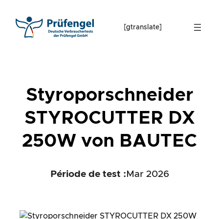
Skip
to
[gtranslate]
content
Styroporschneider
STYROCUTTER DX
250W von BAUTEC
Période de test :
Mar 2026