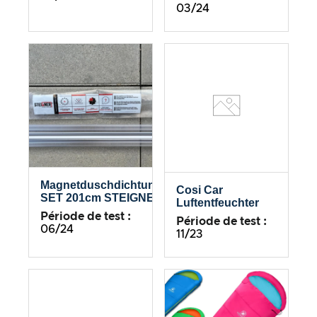
03/24
Magnetduschdichtungs-
Cosi Car
SET 201cm STEIGNER
Luftentfeuchter
Période de test :
Période de test :
06/24
11/23