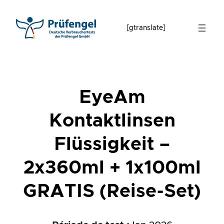
Skip
to
[gtranslate]
content
EyeAm
Kontaktlinsen
Flüssigkeit –
2x360ml + 1x100ml
GRATIS (Reise-Set)