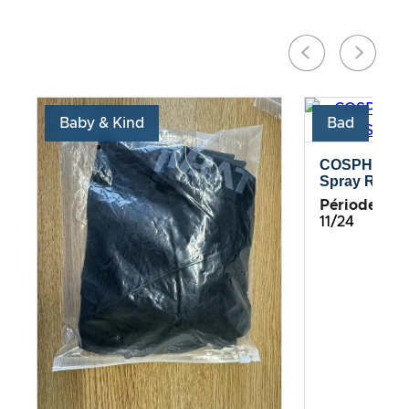
Baby & Kind
Bad
COSPHERA –
Spray Rosma
Période de te
11/24