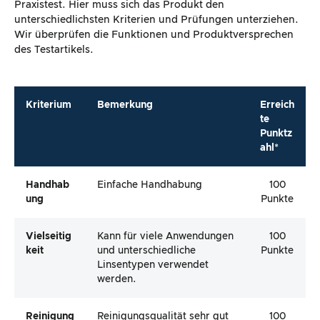
Praxistest. Hier muss sich das Produkt den
unterschiedlichsten Kriterien und Prüfungen unterziehen.
Wir überprüfen die Funktionen und Produktversprechen
des Testartikels.
Kriterium
Bemerkung
Erreich
te
Punktz
ahl*
Handhab
Einfache Handhabung
100
Ung
Punkte
Vielseitig
Kann für viele Anwendungen
100
Keit
und unterschiedliche
Punkte
Linsentypen verwendet
werden.
Reinigung
Reinigungsqualität sehr gut
100