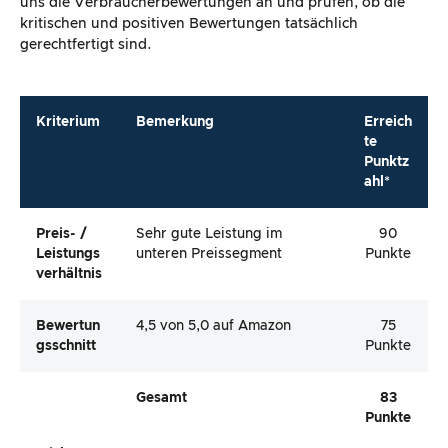
uns die Verbraucherbewertungen an und prüfen, ob die
kritischen und positiven Bewertungen tatsächlich
gerechtfertigt sind.
Kriterium
Bemerkung
Erreich
te
Punktz
ahl*
Preis- /
Sehr gute Leistung im
90
Leistungs
unteren Preissegment
Punkte
Verhältnis
Bewertun
4,5 von 5,0 auf Amazon
75
Gsschnitt
Punkte
Gesamt
83
Punkte