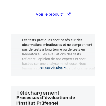
Voir le produit*
Les tests pratiques sont basés sur des
observations minutieuses et ne comprennent
pas de tests à long terme ou de tests en
laboratoire. Les évaluations des tests
reflètent l’opinion de nos experts et sont
basées sur une analyse minutieuse. Nous
en savoir plus +
tenons à souligner que ces évaluations ne sont
pas exhaustives et qu’elles reflètent aussi
bien des impressions subjectives
qu’objectives. Les évaluations sont effectuées
en toute bonne foi, sans qu’aucune
Téléchargement
responsabilité ne soit assumée quant à
l’exactitude ou à l’exhaustivité des résultats
Processus d’évaluation de
des tests. Il est important de noter que nos
l’Institut Prüfengel