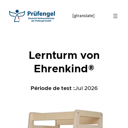
Skip
to
[gtranslate]
content
Lernturm von
Ehrenkind®
Période de test :
Jul 2026