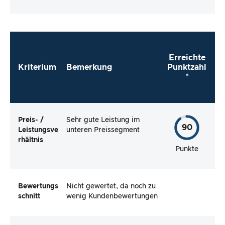
schauen wir uns die Verbraucherbewertungen
an und prüfen, ob die kritischen und positiven
Bewertungen tatsächlich gerechtfertigt sind.
Erreichte
Kriterium
Bemerkung
Punktzahl
*
Preis- /
Sehr gute Leistung im
90
Leistungsve
unteren Preissegment
rhältnis
Punkte
Bewertungs
Nicht gewertet, da noch zu
schnitt
wenig Kundenbewertungen