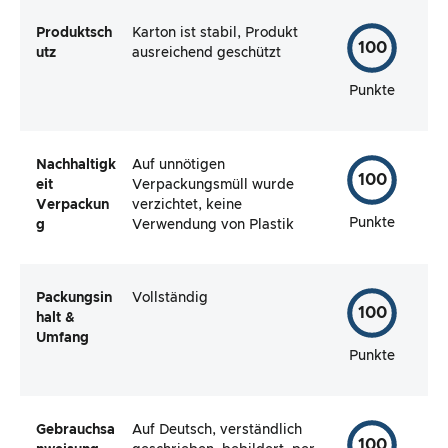
Produktsch
Karton ist stabil, Produkt
100
utz
ausreichend geschützt
Punkte
Nachhaltigk
Auf unnötigen
100
eit
Verpackungsmüll wurde
Verpackun
verzichtet, keine
Punkte
g
Verwendung von Plastik
Packungsin
Vollständig
100
halt &
Umfang
Punkte
Gebrauchsa
Auf Deutsch, verständlich
100