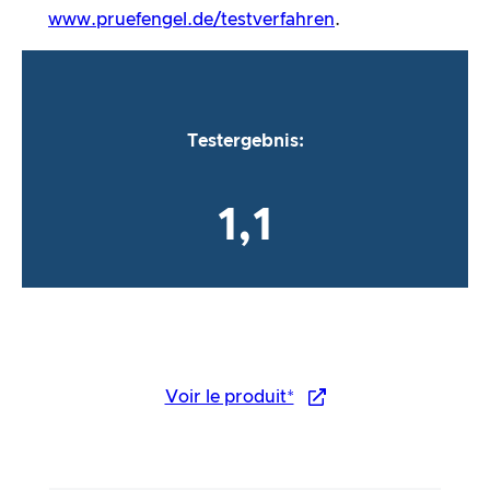
www.pruefengel.de/testverfahren
.
Testergebnis:
1,1
Voir le produit*